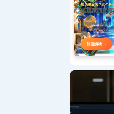
很久沒回來？這包是
老玩家回歸再
一次
回鍋會員專屬彩金，
惠頁面一鍵領取不用
客服。
領回歸禮 →