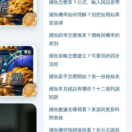
捕魚怎麼算？公式、輸入與誤差帶
捕魚機率如何理解？別把短期結果
當規律
捕魚賠率怎麼換算？價格與機率的
差別
贊助
捕魚策略怎麼建立？可重現的四步
流程
捕魚新手怎麼開始？第一份檢核表
捕魚常見錯誤有哪些？十二個判讀
陷阱
捕魚數據去哪裡看？來源與更新時
間查核
捕魚哪些指標值得看？先分主因與