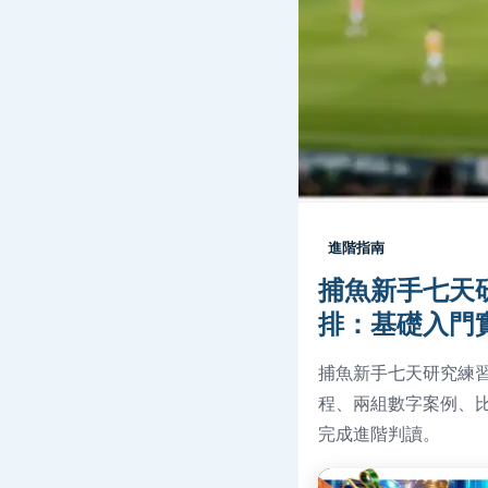
進階指南
捕魚新手七天
排：基礎入門
捕魚新手七天研究練
程、兩組數字案例、比
完成進階判讀。