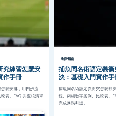
進階指南
研究練習怎麼安
捕魚同名術語定義衝
實作手冊
決：基礎入門實作手
習怎麼安排，用四步流
捕魚同名術語定義衝突怎麼裁
較表、FAQ 與查核清單
程、兩組數字案例、比較表、FA
完成進階判讀。