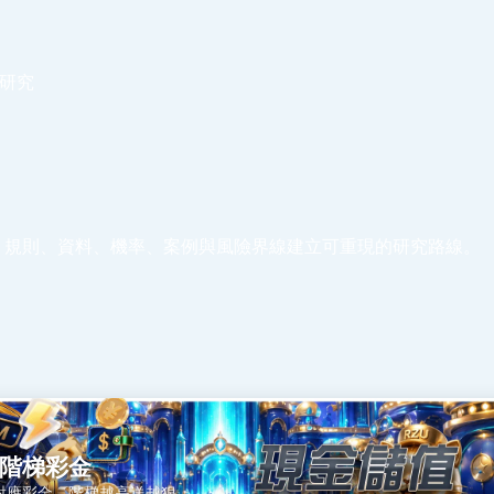
篇研究
、規則、資料、機率、案例與風險界線建立可重現的研究路線。
階梯彩金
對應彩金，階梯越高送越狠。