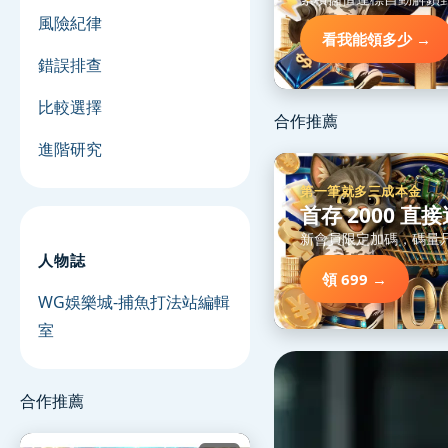
風險紀律
看我能領多少 →
錯誤排查
比較選擇
合作推薦
進階研究
第一筆就多三成本金
首存 2000 直接
新會員限定加碼，碼量
人物誌
領 699 →
WG娛樂城-捕魚打法站編輯
室
合作推薦