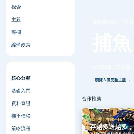
探索
主題
機率與風險 · 112 
捕魚
專欄
編輯政策
不靠口號，從定義
核心分類
瀏覽 8 個完整主題 →
基礎入門
合作推薦
資料查證
機率價格
你現在卡在哪一階？
存越多送越多，
策略流程
累積儲值達標自動解鎖