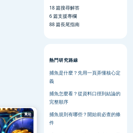
18 篇搜尋解答
6 篇支援專欄
88 篇長尾指南
熱門研究路線
捕魚是什麼？先用一頁弄懂核心定
義
捕魚怎麼看？從資料口徑到結論的
完整順序
捕魚規則有哪些？開始前必查的條
贊助
件