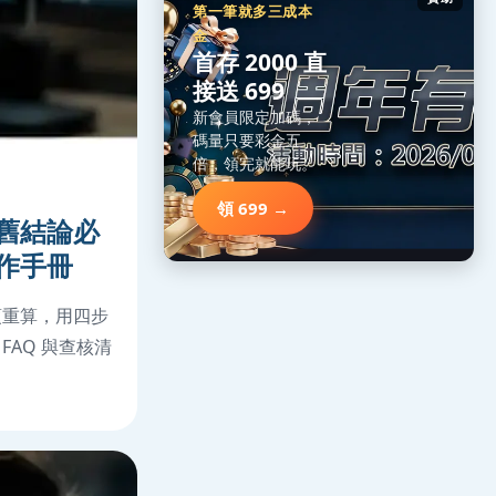
第一筆就多三成本
金
首存 2000 直
接送 699
新會員限定加碼，
碼量只要彩金五
倍，領完就能玩。
領 699 →
舊結論必
作手冊
須重算，用四步
AQ 與查核清