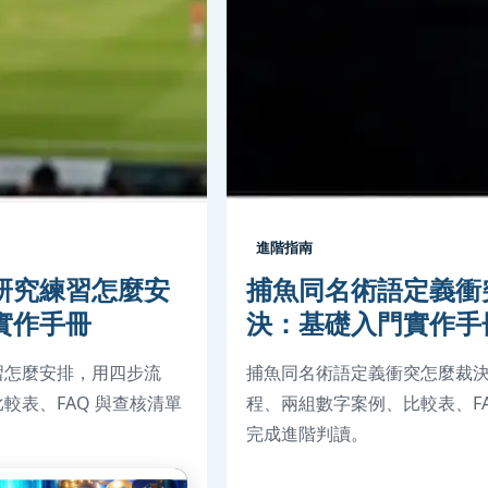
進階指南
研究練習怎麼安
捕魚同名術語定義衝
實作手冊
決：基礎入門實作手
習怎麼安排，用四步流
捕魚同名術語定義衝突怎麼裁
較表、FAQ 與查核清單
程、兩組數字案例、比較表、FA
完成進階判讀。