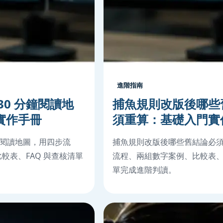
進階指南
30 分鐘閱讀地
捕魚規則改版後哪些
實作手冊
須重算：基礎入門實
分鐘閱讀地圖，用四步流
捕魚規則改版後哪些舊結論必
較表、FAQ 與查核清單
流程、兩組數字案例、比較表、F
單完成進階判讀。