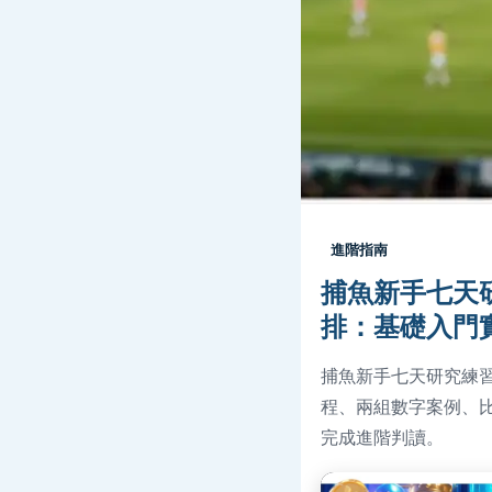
進階指南
捕魚新手七天
排：基礎入門
捕魚新手七天研究練
程、兩組數字案例、比
完成進階判讀。