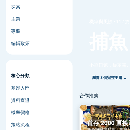
探索
主題
機率與風險 · 112 
捕魚
專欄
編輯政策
不靠口號，從定義
核心分類
瀏覽 8 個完整主題 →
基礎入門
合作推薦
資料查證
機率價格
第一筆就多三成本金
首存 2000 直接
策略流程
新會員限定加碼，碼量