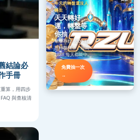
今天的轉盤還沒人
轉走
天天轉好
運，轉盤等
你抽
單筆存款 3000 就
送轉盤機會，最高
2888 每天都能中。
舊結論必
免費抽一次
作手冊
→
須重算，用四步
AQ 與查核清