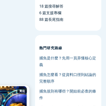
18 篇搜尋解答
6 篇支援專欄
88 篇長尾指南
熱門研究路線
捕魚是什麼？先用一頁弄懂核心定
義
捕魚怎麼看？從資料口徑到結論的
完整順序
捕魚規則有哪些？開始前必查的條
贊助
件