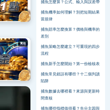
捕魚怎麼算？公式、輸入與誤差帶
捕魚機率如何理解？別把短期結果
當規律
捕魚賠率怎麼換算？價格與機率的
差別
贊助
捕魚策略怎麼建立？可重現的四步
流程
捕魚新手怎麼開始？第一份檢核表
捕魚常見錯誤有哪些？十二個判讀
陷阱
捕魚數據去哪裡看？來源與更新時
間查核
捕魚哪些指標值得看？先分主因與