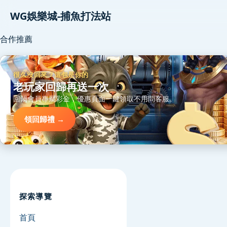
WG娛樂城-捕魚打法站
合作推薦
很久沒回來？這包是你的
老玩家回歸再送一次
回鍋會員專屬彩金，優惠頁面一鍵領取不用問客服。
領回歸禮 →
探索導覽
首頁