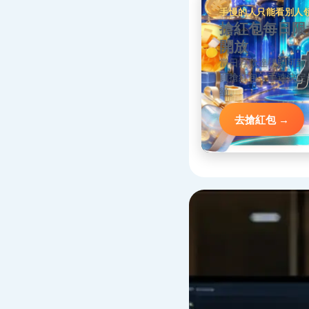
手慢的人只能看別人
搶紅包每日限
開放
當日存款達標即可到
頁搶紅包，手速決定
額。
去搶紅包 →