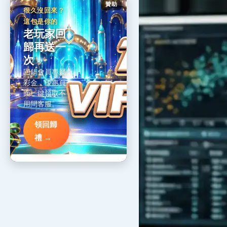
贊助
很久沒回來？
這包是你的
老玩家回
歸再送一
次
回鍋會員專屬
彩金，優惠頁
面一鍵領取不
用問客服。
領回歸
禮 →