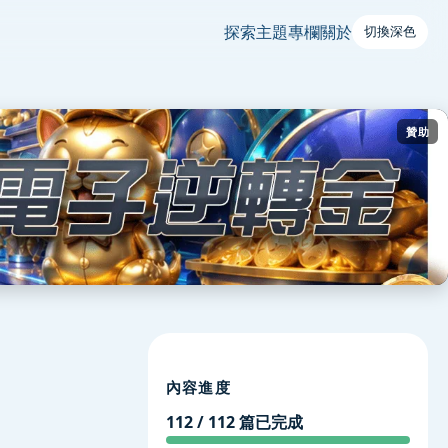
探索
主題
專欄
關於
切換深色
贊助
內容進度
112 / 112 篇已完成