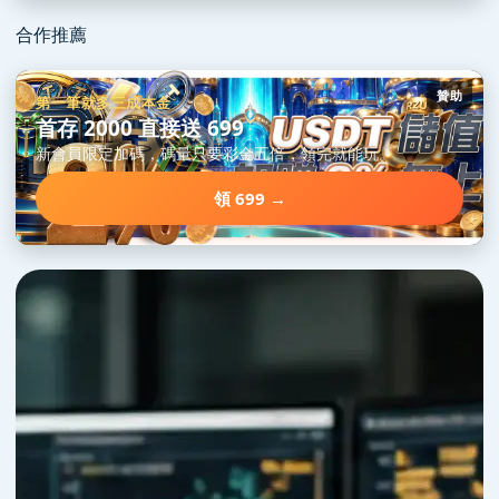
合作推薦
贊助
第一筆就多三成本金
首存 2000 直接送 699
新會員限定加碼，碼量只要彩金五倍，領完就能玩。
領 699 →