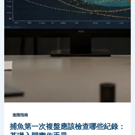
進階指南
捕魚第一次複盤應該檢查哪些紀錄：