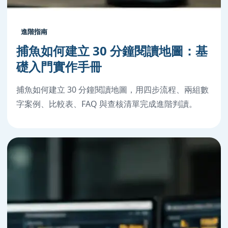
進階指南
捕魚如何建立 30 分鐘閱讀地圖：基
礎入門實作手冊
捕魚如何建立 30 分鐘閱讀地圖，用四步流程、兩組數
字案例、比較表、FAQ 與查核清單完成進階判讀。