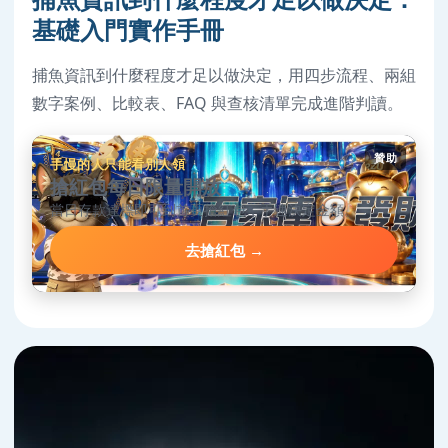
基礎入門實作手冊
捕魚資訊到什麼程度才足以做決定，用四步流程、兩組
數字案例、比較表、FAQ 與查核清單完成進階判讀。
贊助
手慢的人只能看別人領
搶紅包每日限量開放
當日存款達標即可到首頁搶紅包，手速決定金額。
去搶紅包 →