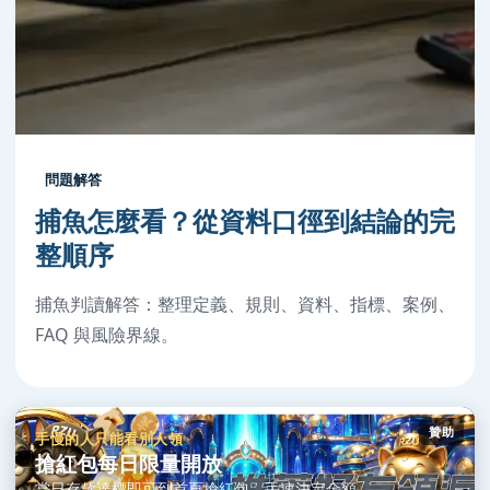
問題解答
捕魚怎麼看？從資料口徑到結論的完
整順序
捕魚判讀解答：整理定義、規則、資料、指標、案例、
FAQ 與風險界線。
贊助
手慢的人只能看別人領
搶紅包每日限量開放
當日存款達標即可到首頁搶紅包，手速決定金額。