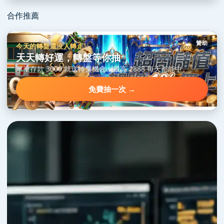
合作推薦
贊助
今天的轉盤還沒人轉走
天天轉好運，轉盤等你抽
單筆存款 3000 就送轉盤機會，最高 2888 每天都能中。
免費抽一次 →