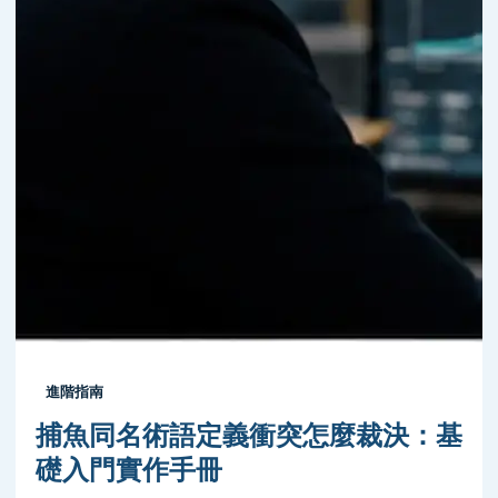
進階指南
捕魚同名術語定義衝突怎麼裁決：基
礎入門實作手冊