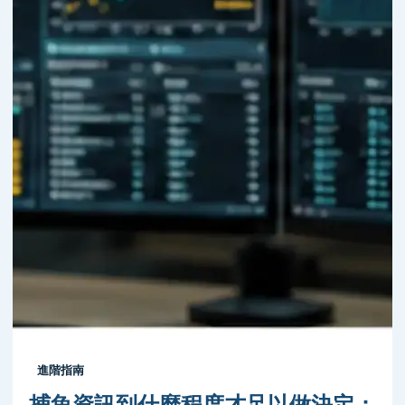
進階指南
捕魚資訊到什麼程度才足以做決定：