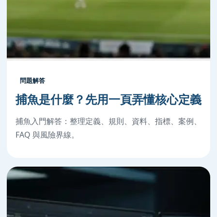
問題解答
捕魚是什麼？先用一頁弄懂核心定義
捕魚入門解答：整理定義、規則、資料、指標、案例、
FAQ 與風險界線。