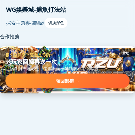
WG娛樂城-捕魚打法站
探索
主題
專欄
關於
切換深色
合作推薦
贊助
很久沒回來？這包是你的
老玩家回歸再送一次
回鍋會員專屬彩金，優惠頁面一鍵領取不用問客服。
領回歸禮 →