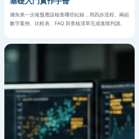
基礎入門實作手冊
捕魚第一次複盤應該檢查哪些紀錄，用四步流程、兩組
數字案例、比較表、FAQ 與查核清單完成進階判讀。