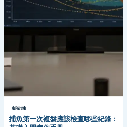
進階指南
捕魚第一次複盤應該檢查哪些紀錄：