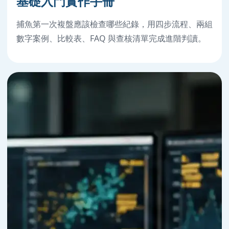
基礎入門實作手冊
捕魚第一次複盤應該檢查哪些紀錄，用四步流程、兩組
數字案例、比較表、FAQ 與查核清單完成進階判讀。