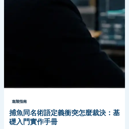
進階指南
捕魚同名術語定義衝突怎麼裁決：基
礎入門實作手冊