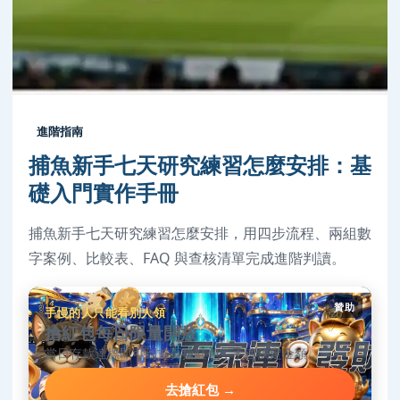
進階指南
捕魚新手七天研究練習怎麼安排：基
礎入門實作手冊
捕魚新手七天研究練習怎麼安排，用四步流程、兩組數
字案例、比較表、FAQ 與查核清單完成進階判讀。
贊助
手慢的人只能看別人領
搶紅包每日限量開放
當日存款達標即可到首頁搶紅包，手速決定金額。
去搶紅包 →