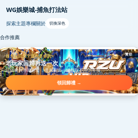
WG娛樂城-捕魚打法站
探索
主題
專欄
關於
切換深色
合作推薦
贊助
很久沒回來？這包是你的
老玩家回歸再送一次
回鍋會員專屬彩金，優惠頁面一鍵領取不用問客服。
領回歸禮 →