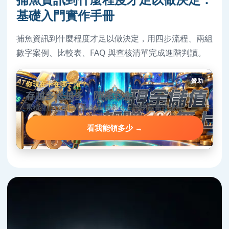
基礎入門實作手冊
捕魚資訊到什麼程度才足以做決定，用四步流程、兩組
數字案例、比較表、FAQ 與查核清單完成進階判讀。
贊助
你現在卡在哪一階？
存越多送越多，階梯彩金
累積儲值達標自動解鎖對應彩金，階梯越高送越狠。
看我能領多少 →