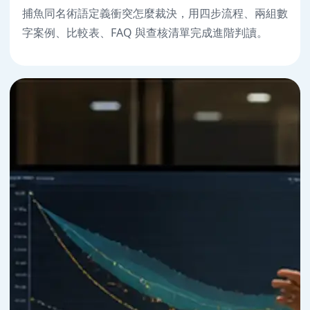
捕魚同名術語定義衝突怎麼裁決，用四步流程、兩組數
字案例、比較表、FAQ 與查核清單完成進階判讀。