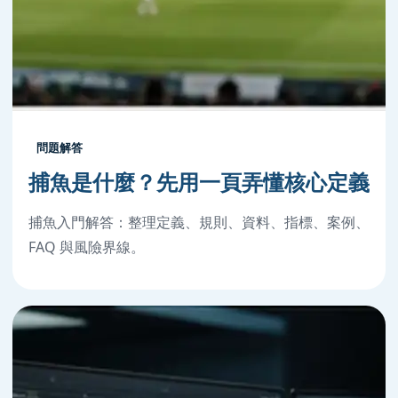
問題解答
捕魚是什麼？先用一頁弄懂核心定義
捕魚入門解答：整理定義、規則、資料、指標、案例、
FAQ 與風險界線。