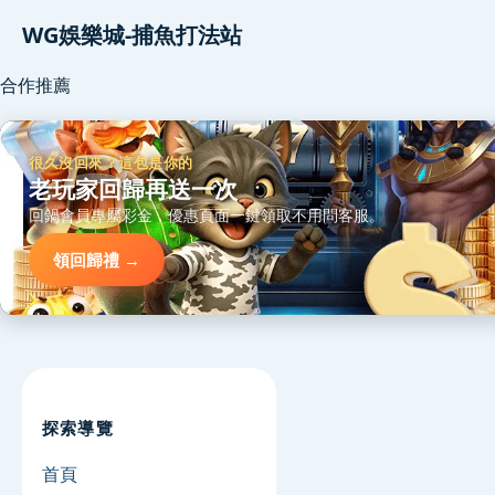
WG娛樂城-捕魚打法站
合作推薦
很久沒回來？這包是你的
老玩家回歸再送一次
回鍋會員專屬彩金，優惠頁面一鍵領取不用問客服。
領回歸禮 →
探索導覽
首頁