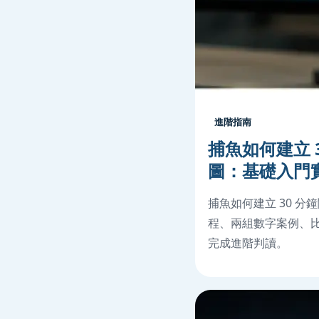
進階指南
捕魚如何建立 
圖：基礎入門
捕魚如何建立 30 
程、兩組數字案例、比
完成進階判讀。