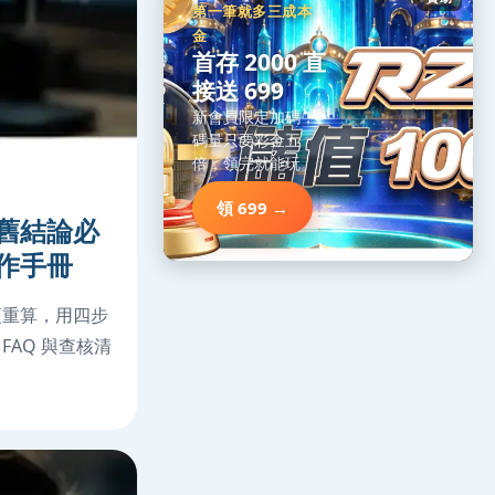
第一筆就多三成本
金
首存 2000 直
接送 699
新會員限定加碼，
碼量只要彩金五
倍，領完就能玩。
領 699 →
舊結論必
作手冊
須重算，用四步
AQ 與查核清