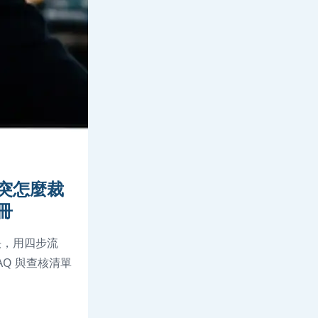
突怎麼裁
冊
決，用四步流
Q 與查核清單