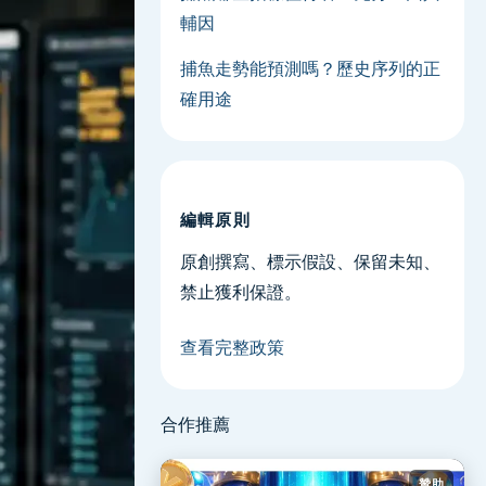
輔因
捕魚走勢能預測嗎？歷史序列的正
確用途
編輯原則
原創撰寫、標示假設、保留未知、
禁止獲利保證。
查看完整政策
合作推薦
贊助