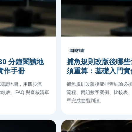
進階指南
30 分鐘閱讀地
捕魚規則改版後哪些
實作手冊
須重算：基礎入門實
分鐘閱讀地圖，用四步流
捕魚規則改版後哪些舊結論必
較表、FAQ 與查核清單
流程、兩組數字案例、比較表、F
單完成進階判讀。