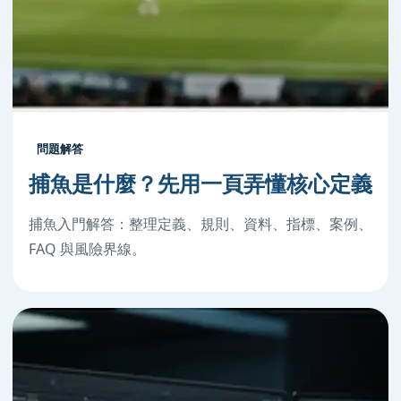
問題解答
捕魚是什麼？先用一頁弄懂核心定義
捕魚入門解答：整理定義、規則、資料、指標、案例、
FAQ 與風險界線。