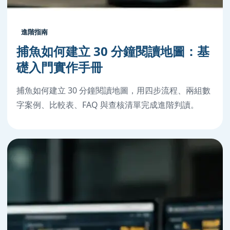
進階指南
捕魚如何建立 30 分鐘閱讀地圖：基
礎入門實作手冊
捕魚如何建立 30 分鐘閱讀地圖，用四步流程、兩組數
字案例、比較表、FAQ 與查核清單完成進階判讀。