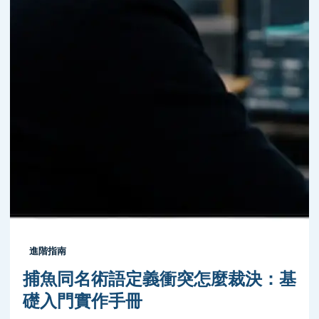
進階指南
捕魚同名術語定義衝突怎麼裁決：基
礎入門實作手冊