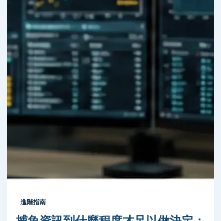
進階指南
捕魚資訊到什麼程度才足以做決定：