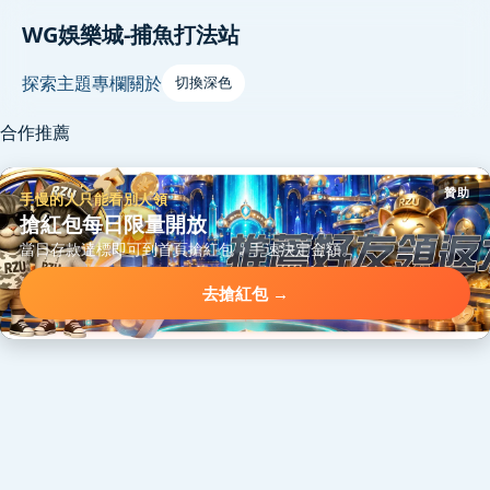
WG娛樂城-捕魚打法站
探索
主題
專欄
關於
切換深色
合作推薦
贊助
手慢的人只能看別人領
搶紅包每日限量開放
當日存款達標即可到首頁搶紅包，手速決定金額。
去搶紅包 →