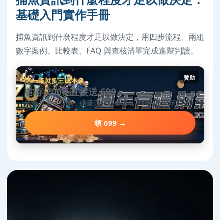
基礎入門實作手冊
捕魚資訊到什麼程度才足以做決定，用四步流程、兩組
數字案例、比較表、FAQ 與查核清單完成進階判讀。
贊助
第一筆就多三成本金
首存 2000 直接送 699
新會員限定加碼，碼量只要彩金五倍，領完就能玩。
領 699 →