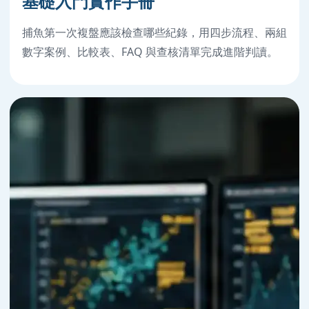
基礎入門實作手冊
捕魚第一次複盤應該檢查哪些紀錄，用四步流程、兩組
數字案例、比較表、FAQ 與查核清單完成進階判讀。