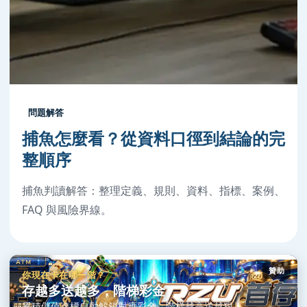
問題解答
捕魚怎麼看？從資料口徑到結論的完
整順序
捕魚判讀解答：整理定義、規則、資料、指標、案例、
FAQ 與風險界線。
贊助
你現在卡在哪一階？
存越多送越多，階梯彩金
累積儲值達標自動解鎖對應彩金，階梯越高送越狠。