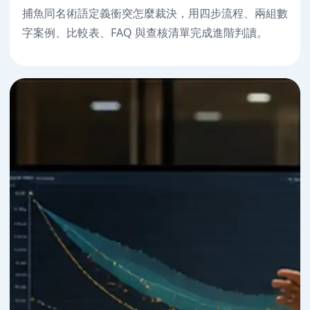
捕魚同名術語定義衝突怎麼裁決，用四步流程、兩組數
字案例、比較表、FAQ 與查核清單完成進階判讀。