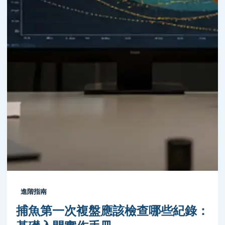
進階指南
捕魚第一次複盤應該檢查哪些紀錄：