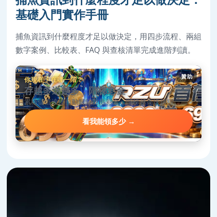
基礎入門實作手冊
捕魚資訊到什麼程度才足以做決定，用四步流程、兩組
數字案例、比較表、FAQ 與查核清單完成進階判讀。
贊助
你現在卡在哪一階？
存越多送越多，階梯彩金
累積儲值達標自動解鎖對應彩金，階梯越高送越狠。
看我能領多少 →