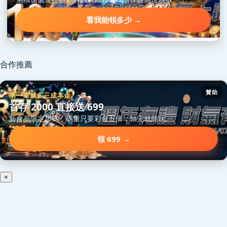
看我能領多少 →
合作推薦
贊助
第一筆就多三成本金
首存 2000 直接送 699
新會員限定加碼，碼量只要彩金五倍，領完就能玩。
領 699 →
×