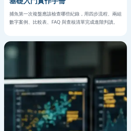
基礎入門實作手冊
捕魚第一次複盤應該檢查哪些紀錄，用四步流程、兩組
數字案例、比較表、FAQ 與查核清單完成進階判讀。