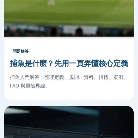
問題解答
捕魚是什麼？先用一頁弄懂核心定義
捕魚入門解答：整理定義、規則、資料、指標、案例、
FAQ 與風險界線。