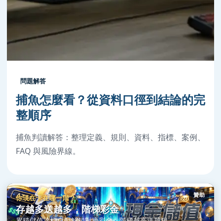
問題解答
捕魚怎麼看？從資料口徑到結論的完
整順序
捕魚判讀解答：整理定義、規則、資料、指標、案例、
FAQ 與風險界線。
贊助
你現在卡在哪一階？
存越多送越多，階梯彩金
累積儲值達標自動解鎖對應彩金，階梯越高送越狠。