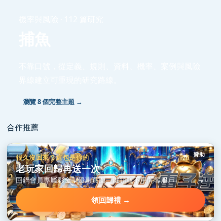
機率與風險 · 112 篇研究
捕魚
不靠口號，從定義、規則、資料、機率、案例與風險
界線建立可重現的研究路線。
瀏覽 8 個完整主題 →
合作推薦
贊助
很久沒回來？這包是你的
老玩家回歸再送一次
回鍋會員專屬彩金，優惠頁面一鍵領取不用問客服。
領回歸禮 →