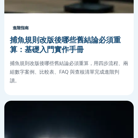
進階指南
捕魚規則改版後哪些舊結論必須重
算：基礎入門實作手冊
捕魚規則改版後哪些舊結論必須重算，用四步流程、兩
組數字案例、比較表、FAQ 與查核清單完成進階判
讀。