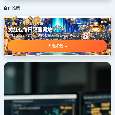
合作推薦
贊助
手慢的人只能看別人領
搶紅包每日限量開放
當日存款達標即可到首頁搶紅包，手速決定金額。
去搶紅包 →