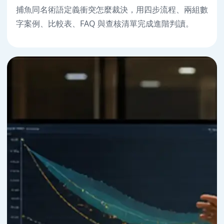
捕魚同名術語定義衝突怎麼裁決，用四步流程、兩組數
字案例、比較表、FAQ 與查核清單完成進階判讀。