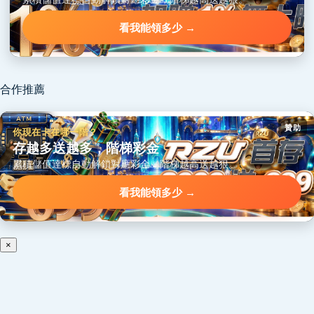
看我能領多少 →
合作推薦
贊助
你現在卡在哪一階？
存越多送越多，階梯彩金
累積儲值達標自動解鎖對應彩金，階梯越高送越狠。
看我能領多少 →
×