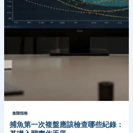
進階指南
捕魚第一次複盤應該檢查哪些紀錄：