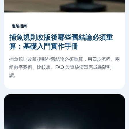
進階指南
捕魚規則改版後哪些舊結論必須重
算：基礎入門實作手冊
捕魚規則改版後哪些舊結論必須重算，用四步流程、兩
組數字案例、比較表、FAQ 與查核清單完成進階判
讀。