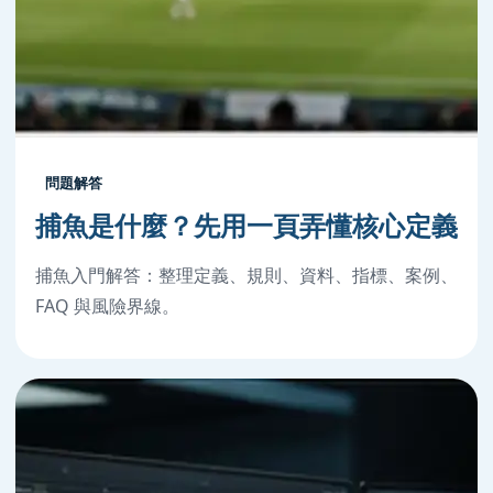
問題解答
捕魚是什麼？先用一頁弄懂核心定義
捕魚入門解答：整理定義、規則、資料、指標、案例、
FAQ 與風險界線。