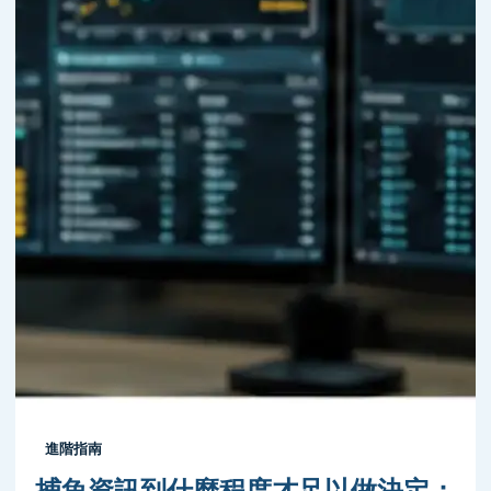
進階指南
捕魚資訊到什麼程度才足以做決定：