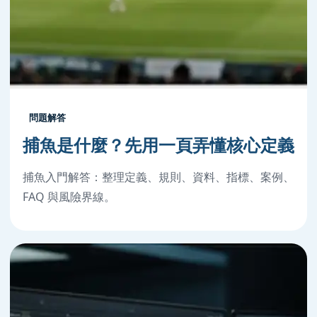
問題解答
捕魚是什麼？先用一頁弄懂核心定義
捕魚入門解答：整理定義、規則、資料、指標、案例、
FAQ 與風險界線。