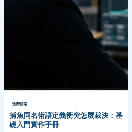
進階指南
捕魚同名術語定義衝突怎麼裁決：基
礎入門實作手冊