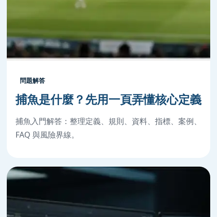
問題解答
捕魚是什麼？先用一頁弄懂核心定義
捕魚入門解答：整理定義、規則、資料、指標、案例、
FAQ 與風險界線。