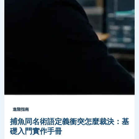
進階指南
捕魚同名術語定義衝突怎麼裁決：基
礎入門實作手冊