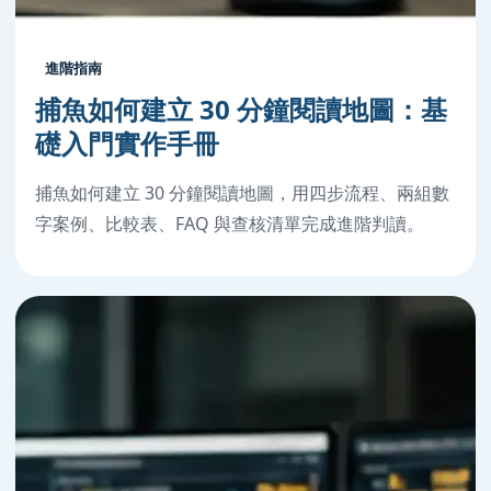
進階指南
捕魚如何建立 30 分鐘閱讀地圖：基
礎入門實作手冊
捕魚如何建立 30 分鐘閱讀地圖，用四步流程、兩組數
字案例、比較表、FAQ 與查核清單完成進階判讀。