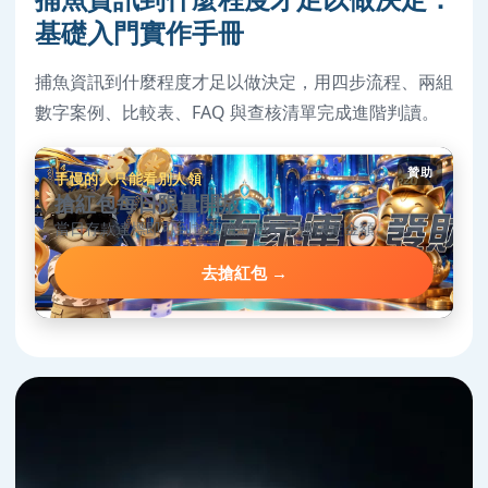
基礎入門實作手冊
捕魚資訊到什麼程度才足以做決定，用四步流程、兩組
數字案例、比較表、FAQ 與查核清單完成進階判讀。
贊助
手慢的人只能看別人領
搶紅包每日限量開放
當日存款達標即可到首頁搶紅包，手速決定金額。
去搶紅包 →