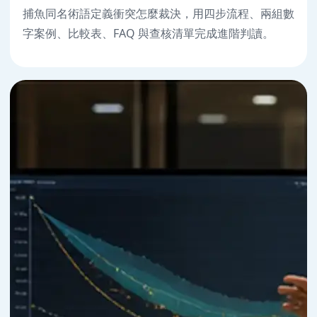
捕魚同名術語定義衝突怎麼裁決，用四步流程、兩組數
字案例、比較表、FAQ 與查核清單完成進階判讀。