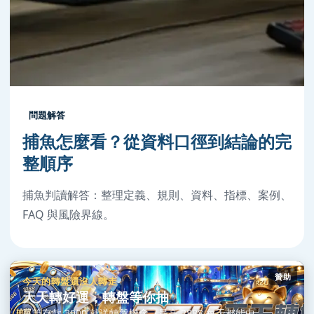
問題解答
捕魚怎麼看？從資料口徑到結論的完
整順序
捕魚判讀解答：整理定義、規則、資料、指標、案例、
FAQ 與風險界線。
贊助
今天的轉盤還沒人轉走
天天轉好運，轉盤等你抽
單筆存款 3000 就送轉盤機會，最高 2888 每天都能中。