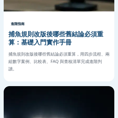
進階指南
捕魚規則改版後哪些舊結論必須重
算：基礎入門實作手冊
捕魚規則改版後哪些舊結論必須重算，用四步流程、兩
組數字案例、比較表、FAQ 與查核清單完成進階判
讀。