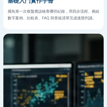
基礎入門實作手冊
捕魚第一次複盤應該檢查哪些紀錄，用四步流程、兩組
數字案例、比較表、FAQ 與查核清單完成進階判讀。