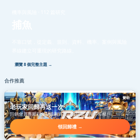
機率與風險 · 112 篇研究
捕魚
不靠口號，從定義、規則、資料、機率、案例與風險
界線建立可重現的研究路線。
瀏覽 8 個完整主題 →
合作推薦
贊助
很久沒回來？這包是你的
老玩家回歸再送一次
回鍋會員專屬彩金，優惠頁面一鍵領取不用問客服。
領回歸禮 →