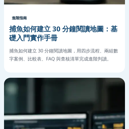
進階指南
捕魚如何建立 30 分鐘閱讀地圖：基
礎入門實作手冊
捕魚如何建立 30 分鐘閱讀地圖，用四步流程、兩組數
字案例、比較表、FAQ 與查核清單完成進階判讀。