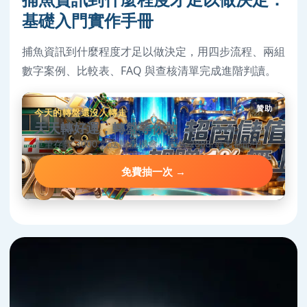
基礎入門實作手冊
捕魚資訊到什麼程度才足以做決定，用四步流程、兩組
數字案例、比較表、FAQ 與查核清單完成進階判讀。
贊助
今天的轉盤還沒人轉走
天天轉好運，轉盤等你抽
單筆存款 3000 就送轉盤機會，最高 2888 每天都能中。
免費抽一次 →