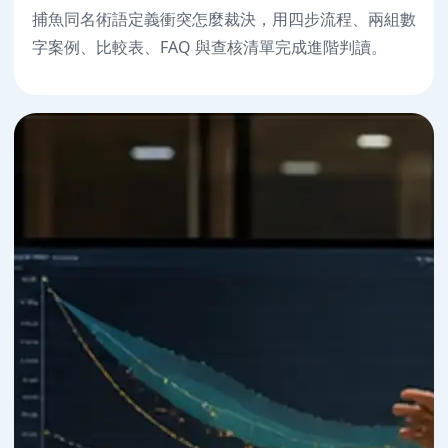
捕魚同名術語定義衝突怎麼裁決，用四步流程、兩組數
字案例、比較表、FAQ 與查核清單完成進階判讀。