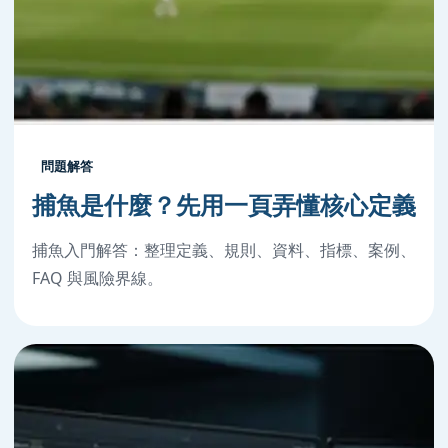
問題解答
捕魚是什麼？先用一頁弄懂核心定義
捕魚入門解答：整理定義、規則、資料、指標、案例、
FAQ 與風險界線。