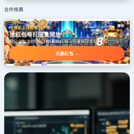
合作推薦
贊助
手慢的人只能看別人領
搶紅包每日限量開放
當日存款達標即可到首頁搶紅包，手速決定金額。
去搶紅包 →