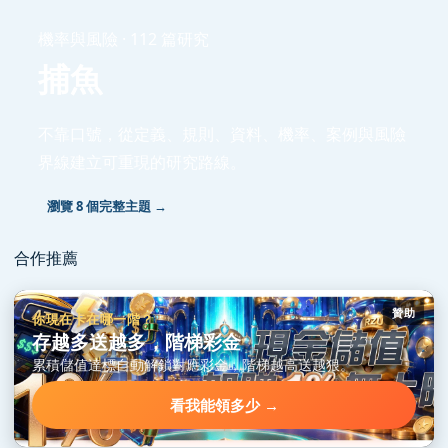
機率與風險 · 112 篇研究
捕魚
不靠口號，從定義、規則、資料、機率、案例與風險
界線建立可重現的研究路線。
瀏覽 8 個完整主題 →
合作推薦
贊助
你現在卡在哪一階？
存越多送越多，階梯彩金
累積儲值達標自動解鎖對應彩金，階梯越高送越狠。
看我能領多少 →