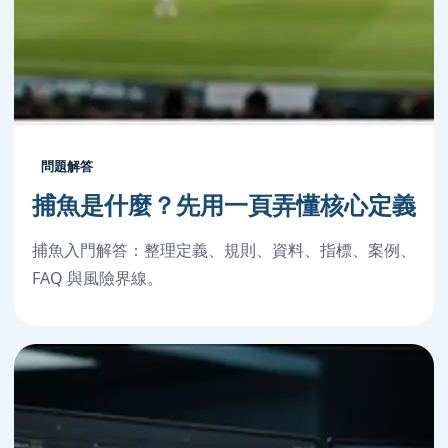
問題解答
捕魚是什麼？先用一頁弄懂核心定義
捕魚入門解答：整理定義、規則、資料、指標、案例、
FAQ 與風險界線。