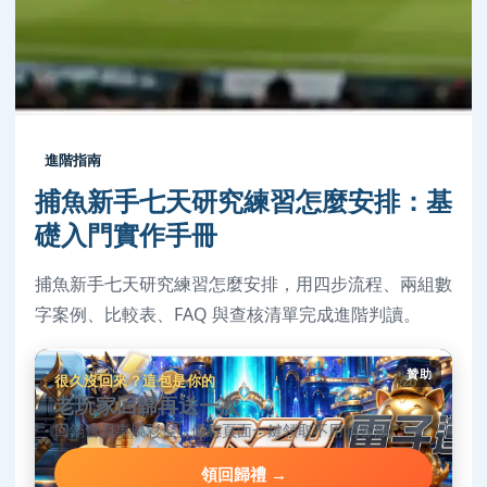
進階指南
捕魚新手七天研究練習怎麼安排：基
礎入門實作手冊
捕魚新手七天研究練習怎麼安排，用四步流程、兩組數
字案例、比較表、FAQ 與查核清單完成進階判讀。
贊助
很久沒回來？這包是你的
老玩家回歸再送一次
回鍋會員專屬彩金，優惠頁面一鍵領取不用問客服。
領回歸禮 →