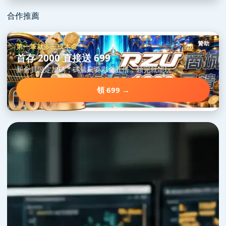
合作推薦
贊助
第一筆就多三成本金
首存 2000 直接送 699
新會員限定加碼，碼量只要彩金五倍，領完就能玩。
領 699 →