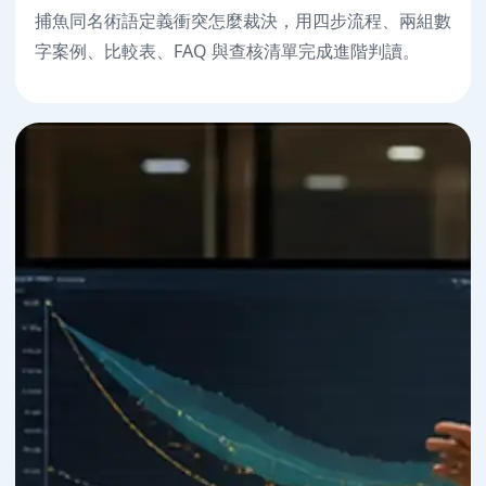
捕魚同名術語定義衝突怎麼裁決，用四步流程、兩組數
字案例、比較表、FAQ 與查核清單完成進階判讀。