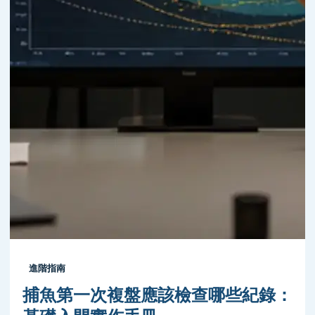
進階指南
捕魚第一次複盤應該檢查哪些紀錄：