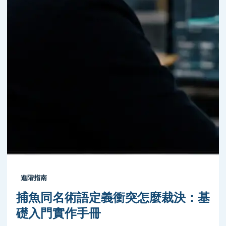
進階指南
捕魚同名術語定義衝突怎麼裁決：基
礎入門實作手冊