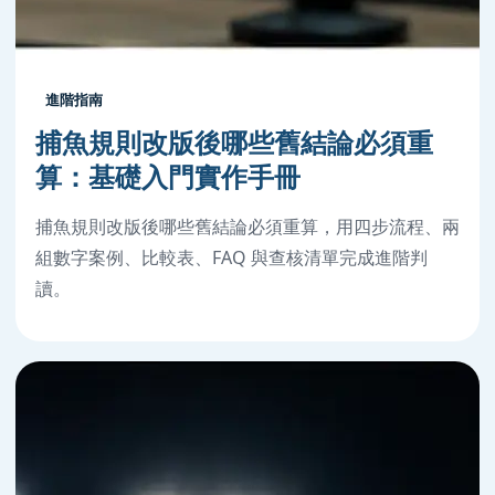
進階指南
捕魚規則改版後哪些舊結論必須重
算：基礎入門實作手冊
捕魚規則改版後哪些舊結論必須重算，用四步流程、兩
組數字案例、比較表、FAQ 與查核清單完成進階判
讀。