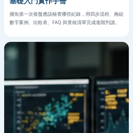
基礎入門實作手冊
捕魚第一次複盤應該檢查哪些紀錄，用四步流程、兩組
數字案例、比較表、FAQ 與查核清單完成進階判讀。