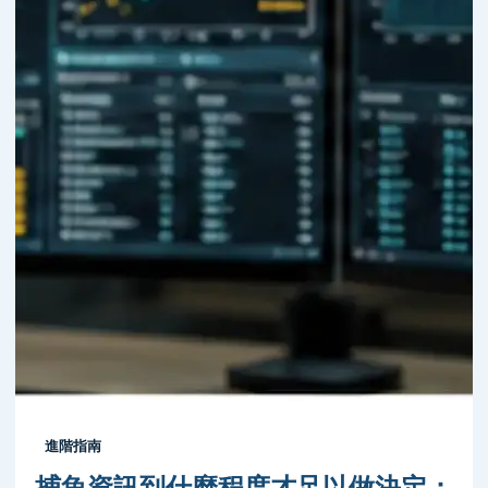
進階指南
捕魚資訊到什麼程度才足以做決定：