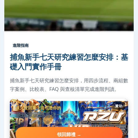
進階指南
捕魚新手七天研究練習怎麼安排：基
礎入門實作手冊
捕魚新手七天研究練習怎麼安排，用四步流程、兩組數
字案例、比較表、FAQ 與查核清單完成進階判讀。
贊助
很久沒回來？這包是你的
老玩家回歸再送一次
回鍋會員專屬彩金，優惠頁面一鍵領取不用問客服。
領回歸禮 →