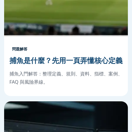
問題解答
捕魚是什麼？先用一頁弄懂核心定義
捕魚入門解答：整理定義、規則、資料、指標、案例、
FAQ 與風險界線。