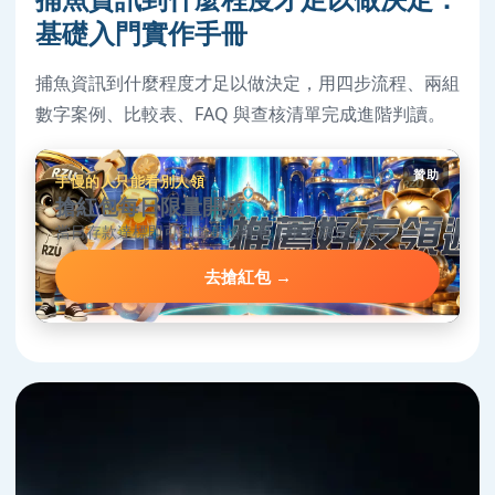
基礎入門實作手冊
捕魚資訊到什麼程度才足以做決定，用四步流程、兩組
數字案例、比較表、FAQ 與查核清單完成進階判讀。
贊助
手慢的人只能看別人領
搶紅包每日限量開放
當日存款達標即可到首頁搶紅包，手速決定金額。
去搶紅包 →