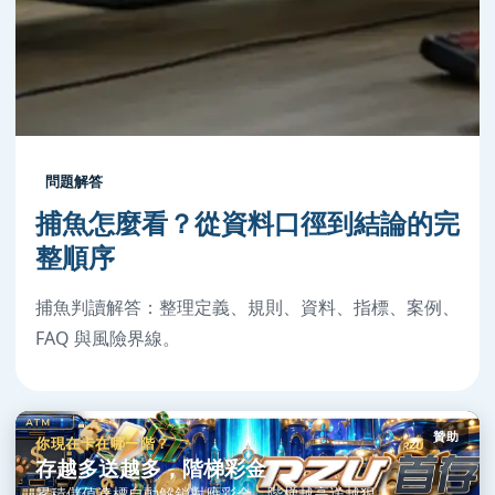
問題解答
捕魚怎麼看？從資料口徑到結論的完
整順序
捕魚判讀解答：整理定義、規則、資料、指標、案例、
FAQ 與風險界線。
贊助
你現在卡在哪一階？
存越多送越多，階梯彩金
累積儲值達標自動解鎖對應彩金，階梯越高送越狠。