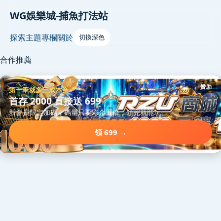
WG娛樂城-捕魚打法站
探索
主題
專欄
關於
切換深色
合作推薦
贊助
第一筆就多三成本金
首存 2000 直接送 699
新會員限定加碼，碼量只要彩金五倍，領完就能玩。
領 699 →