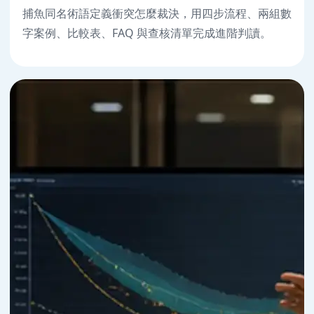
捕魚同名術語定義衝突怎麼裁決，用四步流程、兩組數
字案例、比較表、FAQ 與查核清單完成進階判讀。