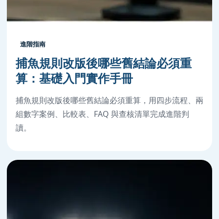
進階指南
捕魚規則改版後哪些舊結論必須重
算：基礎入門實作手冊
捕魚規則改版後哪些舊結論必須重算，用四步流程、兩
組數字案例、比較表、FAQ 與查核清單完成進階判
讀。