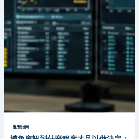
進階指南
捕魚資訊到什麼程度才足以做決定：