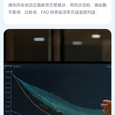
捕魚同名術語定義衝突怎麼裁決，用四步流程、兩組數
字案例、比較表、FAQ 與查核清單完成進階判讀。