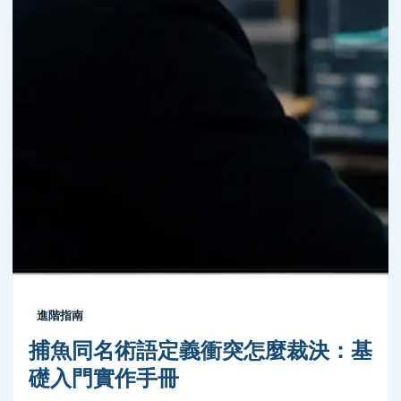
進階指南
捕魚同名術語定義衝突怎麼裁決：基
礎入門實作手冊