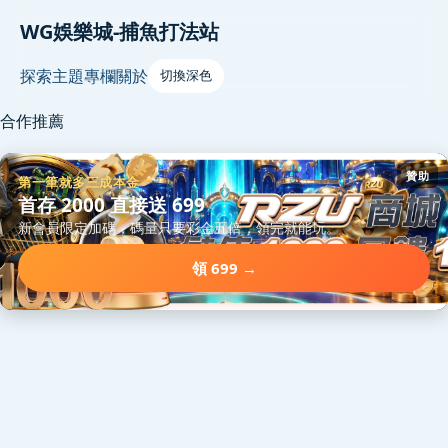
WG娛樂城-捕魚打法站
探索
主題
專欄
關於
切換深色
合作推薦
贊助
第一筆就多三成本金
首存 2000 直接送 699
新會員限定加碼，碼量只要彩金五倍，領完就能玩。
領 699 →