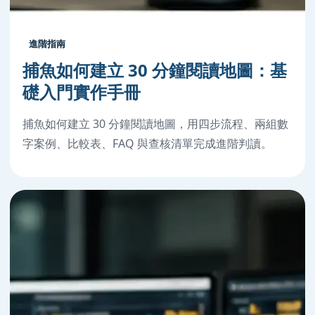
進階指南
捕魚如何建立 30 分鐘閱讀地圖：基
礎入門實作手冊
捕魚如何建立 30 分鐘閱讀地圖，用四步流程、兩組數
字案例、比較表、FAQ 與查核清單完成進階判讀。