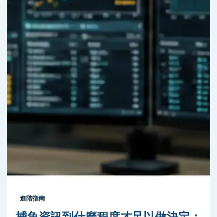
進階指南
捕魚資訊到什麼程度才足以做決定：