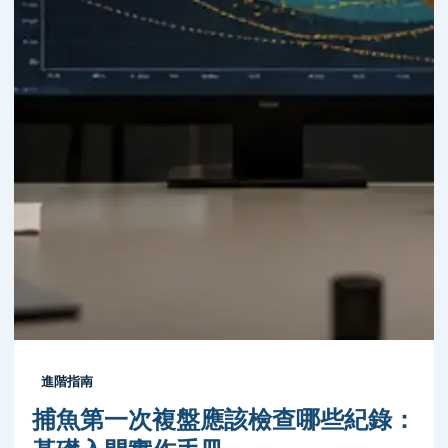
進階指南
捕魚第一次複盤應該檢查哪些紀錄：